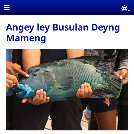
Skip to main content
Se
Angey ley Busulan Deyng
Mameng