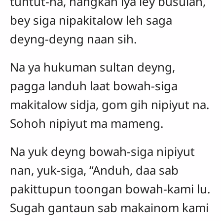
tuntut-na, hangkan iya ley busulan,
bey siga nipakitalow leh saga
deyng-deyng naan sih.
Na ya hukuman sultan deyng,
pagga landuh laat bowah-siga
makitalow sidja, gom gih nipiyut na.
Sohoh nipiyut ma mameng.
Na yuk deyng bowah-siga nipiyut
nan, yuk-siga, “Anduh, daa sab
pakittupun toongan bowah-kami lu.
Sugah gantaun sab makainom kami