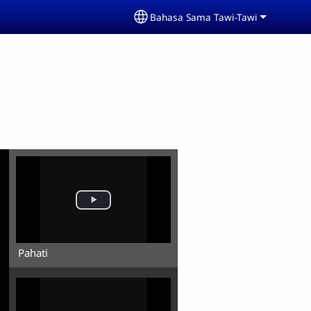
Bahasa Sama Tawi-Tawi
Select your language
Pahati