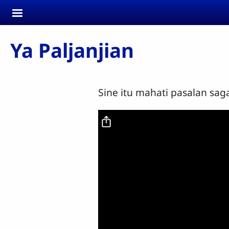
Skip to main content
Ya Paljanjian
Sine itu mahati pasalan sag